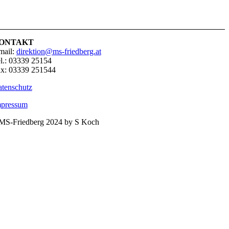
ONTAKT
mail:
direktion@ms-friedberg.at
l.: 03339 25154
x: 03339 251544
tenschutz
mpressum
S-Friedberg 2024 by S Koch