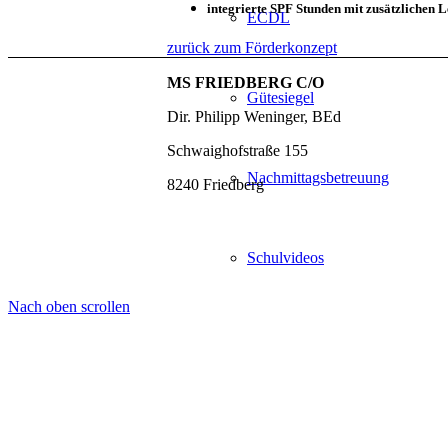
integrierte SPF Stunden mit zusätzlichen 
ECDL
zurück zum Förderkonzept
MS FRIEDBERG C/O
Gütesiegel
Dir. Philipp Weninger, BEd
Schwaighofstraße 155
Nachmittagsbetreuung
8240 Friedberg
Schulvideos
Nach oben scrollen
Unterrichtszeiten
Stundentafel